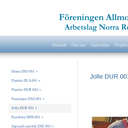
Aktuellt
Om oss
Aktiviteter
Projek
Diana DSS 001 »
Jolle DUR 00
Flateka DLA 001 »
Flateka DUR 002 »
Furusnipa DAS 001 »
Jolle DUR 001 »
Rundeka DINI 001 »
Sigvards stävbåt DSF 001 »